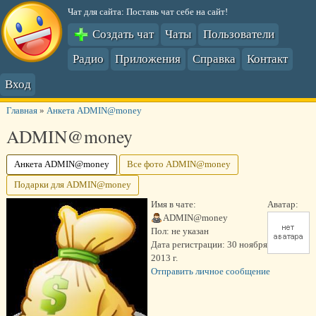
Чат для сайта: Поставь чат себе на сайт!
Создать чат
Чаты
Пользователи
Радио
Приложения
Справка
Контакт
Вход
Главная
»
Анкета ADMIN@money
ADMIN@money
Анкета ADMIN@money
Все фото ADMIN@money
Подарки для ADMIN@money
Имя в чате:
Аватар:
ADMIN@money
Пол:
не указан
Дата регистрации:
30 ноября
2013 г.
Отправить личное сообщение