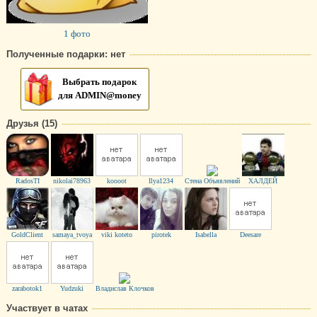
1 фото
Полученные подарки: нет
Выбрать подарок
для ADMIN@money
Друзья (15)
RadosTI
nikolai78963
koooot
Ilya1234
Стена Объявлений
ХАЛДЕЙ
GoldClient
samaya_tvoya
viki koteto
pirotek
Isabella
Deesare
zarabotok1
Yudzuki
Владислав Клочков
Участвует в чатах