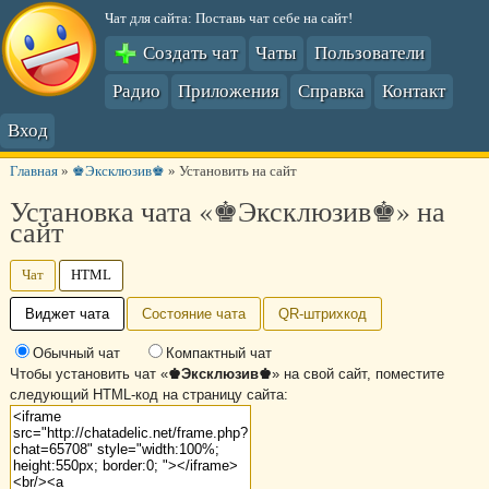
Чат для сайта: Поставь чат себе на сайт!
Создать чат
Чаты
Пользователи
Радио
Приложения
Справка
Контакт
Вход
Главная
»
♚Эксклюзив♚
»
Установить на сайт
Установка чата «♚Эксклюзив♚» на
сайт
Чат
HTML
Виджет чата
Состояние чата
QR-штрихкод
Обычный чат
Компактный чат
Чтобы установить чат «
♚Эксклюзив♚
» на свой сайт, поместите
следующий HTML-код на страницу сайта: