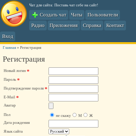
Чат для сайта: Поставь чат себе на сайт!
Создать чат
Чаты
Пользователи
Радио
Приложения
Справка
Контакт
Вход
Главная
»
Регистрация
Регистрация
*
Новый логин
*
Пароль
*
Подтверждение пароля
*
E-Mail
Аватар
Пол
не скажу
М
Ж
Дата рождения
Язык сайта