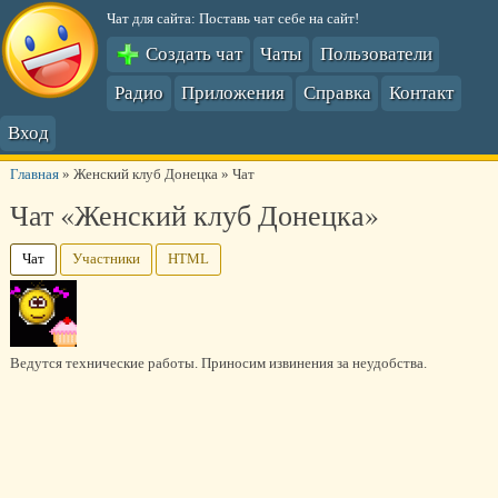
Чат для сайта: Поставь чат себе на сайт!
Создать чат
Чаты
Пользователи
Радио
Приложения
Справка
Контакт
Вход
Главная
»
Женский клуб Донецка
»
Чат
Чат «Женский клуб Донецка»
Чат
Участники
HTML