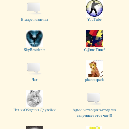
В мире позитива
YouTube
SkyResidents
G@me Time!
Чат
phantaspark
Чат <<Общения Друзей>>
Администарция чатоделик
сапрещает этот чат!!!