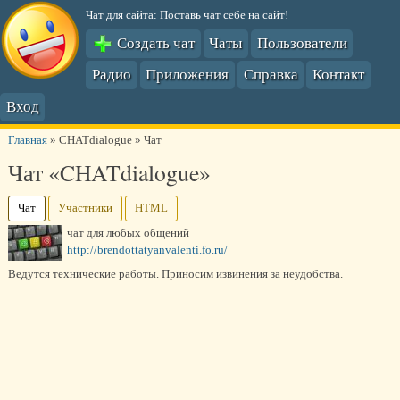
Чат для сайта: Поставь чат себе на сайт!
Создать чат
Чаты
Пользователи
Радио
Приложения
Справка
Контакт
Вход
Главная
»
CHATdialogue
»
Чат
Чат «CHATdialogue»
Чат
Участники
HTML
чат для любых общений
http://brendottatyanvalenti.fo.ru/