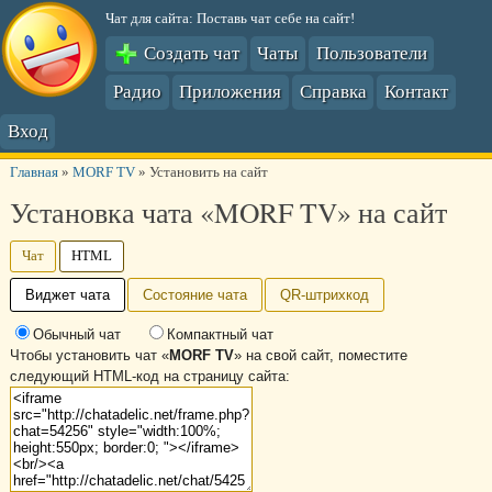
Чат для сайта: Поставь чат себе на сайт!
Создать чат
Чаты
Пользователи
Радио
Приложения
Справка
Контакт
Вход
Главная
»
MORF TV
»
Установить на сайт
Установка чата «MORF TV» на сайт
Чат
HTML
Виджет чата
Состояние чата
QR-штрихкод
Обычный чат
Компактный чат
Чтобы установить чат «
MORF TV
» на свой сайт, поместите
следующий HTML-код на страницу сайта: