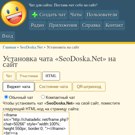
Чат для сайта: Поставь чат себе на сайт!
Создать чат
Чаты
Пользователи
Радио
Приложения
Справка
Контакт
Вход
Главная
»
SeoDoska.Net
»
Установить на сайт
Установка чата «SeoDoska.Net» на
сайт
Чат
Участники
HTML
Виджет чата
Состояние чата
QR-штрихкод
Обычный чат
Компактный чат
Чтобы установить чат «
SeoDoska.Net
» на свой сайт, поместите
следующий HTML-код на страницу сайта: