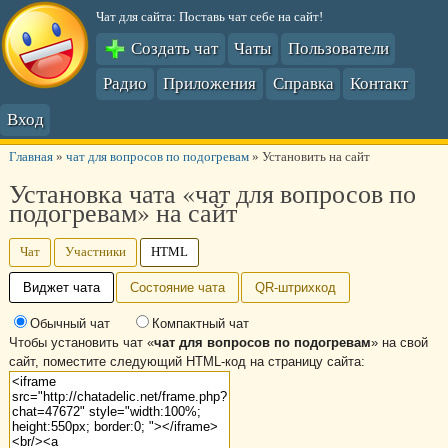
Чат для сайта: Поставь чат себе на сайт!
Создать чат
Чаты
Пользователи
Радио
Приложения
Справка
Контакт
Вход
Главная
»
чат для вопросов по подогревам
»
Установить на сайт
Установка чата «чат для вопросов по
подогревам» на сайт
Чат
Участники
HTML
Виджет чата
Состояние чата
QR-штрихкод
Обычный чат
Компактный чат
Чтобы установить чат «
чат для вопросов по подогревам
» на свой
сайт, поместите следующий HTML-код на страницу сайта: