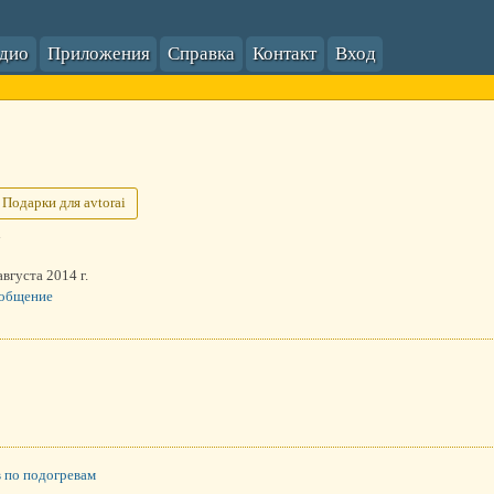
адио
Приложения
Справка
Контакт
Вход
Подарки для avtorai
i
августа 2014 г.
ообщение
в по подогревам