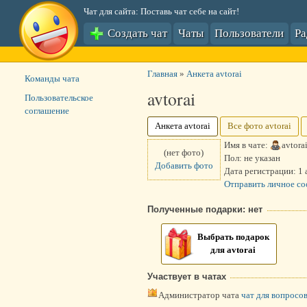
Чат для сайта: Поставь чат себе на сайт!
Создать чат
Чаты
Пользователи
Р
Главная
»
Анкета avtorai
Команды чата
avtorai
Пользовательское
соглашение
Анкета avtorai
Все фото avtorai
Имя в чате:
avtora
(нет фото)
Пол:
не указан
Добавить фото
Дата регистрации:
1 
Отправить личное с
Полученные подарки: нет
Выбрать подарок
для avtorai
Участвует в чатах
Администратор чата
чат для вопросо