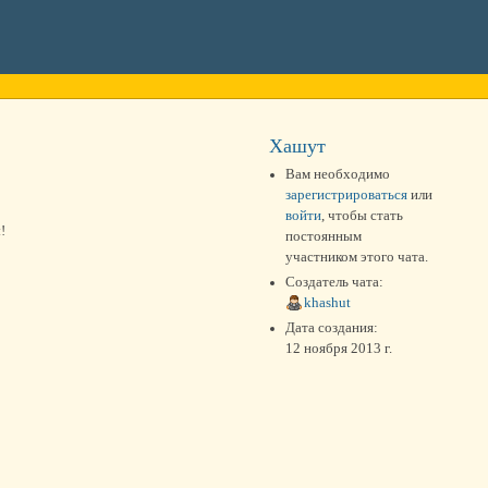
Хашут
Вам необходимо
зарегистрироваться
или
войти
, чтобы стать
!
постоянным
участником этого чата.
Создатель чата:
khashut
Дата создания:
12 ноября 2013 г.