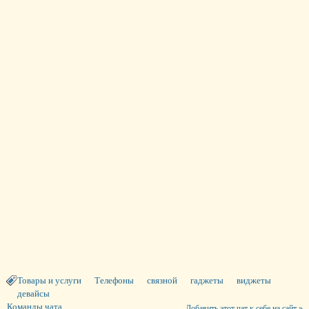
Товары и услуги
Телефоны
связной
гаджеты
виджеты
девайсы
Команды чата
Добавить этот чат к себе на сайт »