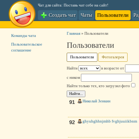
Чат для сайта: Поставь чат себе на сайт!
Создать чат
Чаты
Пользователи
Р
Главная
»
Пользователи
Команды чата
Пользователи
Пользовательское
соглашение
Пользователи
Фотогалерея
Найти
в возрасте от
c ником
Найти только тех,
кто загрузил фото
Николай Зенкин
91
ghyuhghhnjmhb fvghjuuiikbnm
92