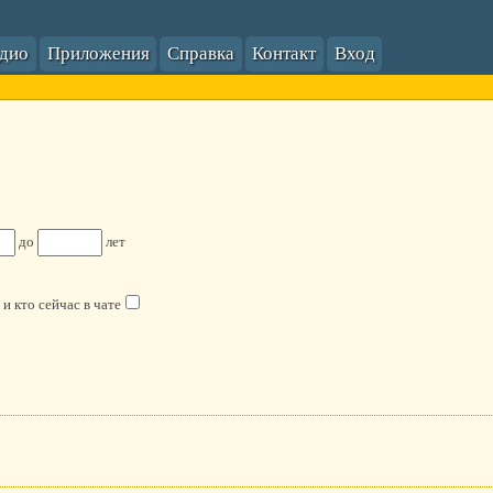
адио
Приложения
Справка
Контакт
Вход
до
лет
и
кто сейчас в чате