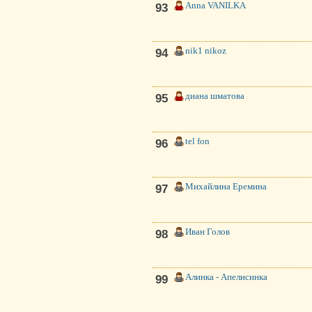
Anna VANILKA
93
nik1 nikoz
94
диана шматова
95
tel fon
96
Михайлина Еремина
97
Иван Голов
98
Алинка - Апелисинка
99