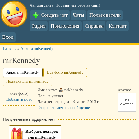
Чат для сайта: Поставь чат себе на сайт!
Создать чат
Чаты
Пользователи
Радио
Приложения
Справка
Контакт
Вход
Главная
»
Анкета mrKennedy
mrKennedy
Анкета mrKennedy
Все фото mrKennedy
Подарки для mrKennedy
Имя в чате:
mrKennedy
Аватар:
(нет фото)
Пол:
не указан
Добавить фото
Дата регистрации:
10 марта 2013 г.
Отправить личное сообщение
Полученные подарки: нет
Выбрать подарок
для mrKennedy