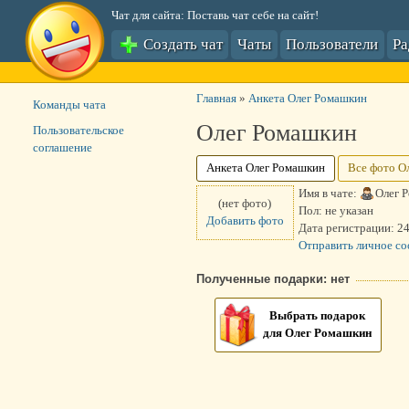
Чат для сайта: Поставь чат себе на сайт!
Создать чат
Чаты
Пользователи
Р
Главная
»
Анкета Олег Ромашкин
Команды чата
Олег Ромашкин
Пользовательское
соглашение
Анкета Олег Ромашкин
Все фото О
Имя в чате:
Олег 
(нет фото)
Пол:
не указан
Добавить фото
Дата регистрации:
24
Отправить личное с
Полученные подарки: нет
Выбрать подарок
для Олег Ромашкин