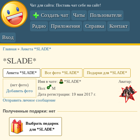
Чат для сайта: Поставь чат себе на сайт!
Создать чат
Чаты
Пользователи
Радио
Приложения
Справка
Контакт
Вход
Главная
»
Анкета *SLADE*
*SLADE*
Анкета *SLADE*
Все фото *SLADE*
Подарки для *SLADE*
Имя в чате:
*SLADE*
Аватар:
(нет фото)
Пол:
М
Добавить фото
Дата регистрации:
19 мая 2017 г.
Отправить личное сообщение
Полученные подарки: нет
Выбрать подарок
для *SLADE*