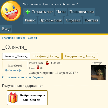
Чат для сайта: Поставь чат себе на сайт!
Создать чат
Чаты
Пользователи
Радио
Приложения
Справка
Контакт
Вход
Главная
»
Анкета _Оля-ля_
_Оля-ля_
Анкета _Оля-ля_
Все фото _Оля-ля_
Подарки для _Оля-ля_
Имя в чате:
_Оля-ля_
Аватар:
(нет фото)
Пол:
Ж
Добавить фото
Дата регистрации:
13 апреля 2017 г.
Отправить личное сообщение
Полученные подарки: нет
Выбрать подарок
для _Оля-ля_