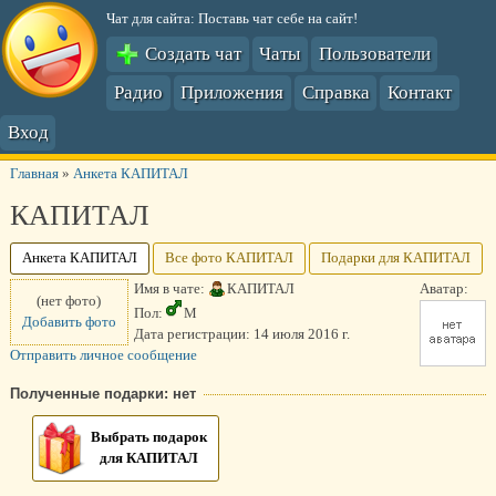
Чат для сайта: Поставь чат себе на сайт!
Создать чат
Чаты
Пользователи
Радио
Приложения
Справка
Контакт
Вход
Главная
»
Анкета КАПИТАЛ
КАПИТАЛ
Анкета КАПИТАЛ
Все фото КАПИТАЛ
Подарки для КАПИТАЛ
Имя в чате:
КАПИТАЛ
Аватар:
(нет фото)
Пол:
М
Добавить фото
Дата регистрации:
14 июля 2016 г.
Отправить личное сообщение
Полученные подарки: нет
Выбрать подарок
для КАПИТАЛ