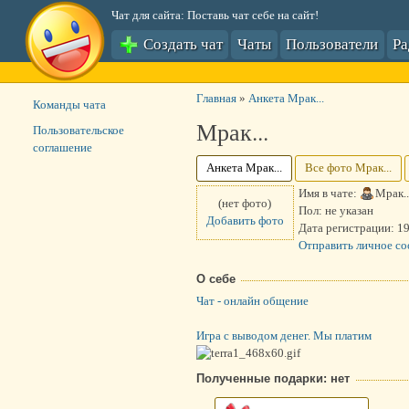
Чат для сайта: Поставь чат себе на сайт!
Создать чат
Чаты
Пользователи
Р
Главная
»
Анкета Мрак...
Команды чата
Мрак...
Пользовательское
соглашение
Анкета Мрак...
Все фото Мрак...
Имя в чате:
Мрак..
(нет фото)
Пол:
не указан
Добавить фото
Дата регистрации:
19
Отправить личное с
О себе
Чат - онлайн общение
Игра с выводом денег. Мы платим
Полученные подарки: нет