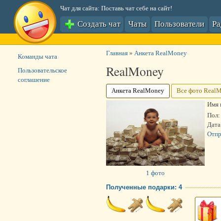
Чат для сайта: Поставь чат себе на сайт!
Создать чат
Чаты
Пользователи
Р
Главная
»
Анкета RealMoney
Команды чата
RealMoney
Пользовательское
соглашение
Анкета RealMoney
Все фото Real
Имя 
Пол:
Дата
Отпр
1 фото
Полученные подарки: 4