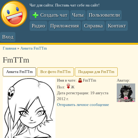
Чат для сайта: Поставь чат себе на сайт!
Создать чат
Чаты
Пользователи
Радио
Приложения
Справка
Контакт
Вход
Главная
»
Анкета FmTTm
FmTTm
Анкета FmTTm
Все фото FmTTm
Подарки для FmTTm
Имя в чате:
FmTTm
Аватар:
Пол:
Ж
Дата регистрации:
19 августа
2012 г.
Отправить личное сообщение