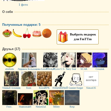
1 фото
О себе
Полученные подарки: 5
Выбрать подарок
для FmTTm
Друзья (17)
оlorlrolo
Людмила Большакова
Love♥Nicka♥Love
U.S. Navy Seal
SCAR.
Crozztek
Темный Алхимик
Ksen
KostaRPK
ПАЦАВАТЫЙ
Gunner-Surger
Slawa135
Festr..
ShamomahS
NemetZzZ
Tellery
Resp