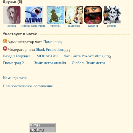
Друзья (6)
Sondra
Admin Shark Prom.
viktor41
murochka
RadosTI
zerokul
Участвует в чатах
Администратор чата
Помошник
6
Модератор чата
Shark Promotion
3454
Назад в Будущее
МОНАРХИЯ
Чат Сайта Pro-Wrestling.org
1
Гномоград 21+
Знакомства онлайн
Любовь Знакомства
Команды чата
Пользовательское соглашение