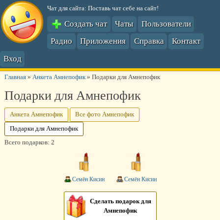
Чат для сайта: Поставь чат себе на сайт!
Создать чат
Чаты
Пользователи
Радио
Приложения
Справка
Контакт
Вход
Главная
»
Анкета Амнепофик
»
Подарки для Амнепофик
Подарки для Амнепофик
Анкета Амнепофик
Все фото Амнепофик
Подарки для Амнепофик
Всего подарков: 2
Семён Кисин
Семён Кисин
Сделать подарок для
Амнепофик