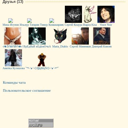
Друзья (13)
Миха Исупов
Ильнур Татарин
Тимур Коншкириев
Сергей Коцура
Bagira Kisa
Vince Noir
√♚Žᗩßᗩ℣ᗩ♚√
ВрЕдНаЯ вЕдЬмОчкА
Marta_Diablo
Сергей Миненков
Дмитрий Князев
Анютка Кулешова
˜”*-‘๑’-۞ϢɋМɋǸ۞-‘๑’-*”˜
Команды чата
Пользовательское соглашение