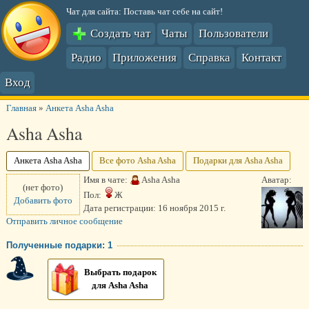
Чат для сайта: Поставь чат себе на сайт!
Создать чат
Чаты
Пользователи
Радио
Приложения
Справка
Контакт
Вход
Главная
»
Анкета Asha Asha
Asha Asha
Анкета Asha Asha
Все фото Asha Asha
Подарки для Asha Asha
Имя в чате:
Asha Asha
Аватар:
(нет фото)
Пол:
Ж
Добавить фото
Дата регистрации:
16 ноября 2015 г.
Отправить личное сообщение
Полученные подарки: 1
Выбрать подарок
для Asha Asha