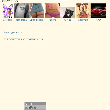
Cleopatra
meri maria
Дитя порока
Pupsya
О Л Я
Krasivaya
*Ю*
Команды чата
Пользовательское соглашение