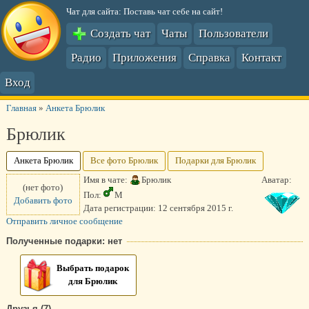
Чат для сайта: Поставь чат себе на сайт!
Создать чат
Чаты
Пользователи
Радио
Приложения
Справка
Контакт
Вход
Главная
»
Анкета Брюлик
Брюлик
Анкета Брюлик
Все фото Брюлик
Подарки для Брюлик
Имя в чате:
Брюлик
Аватар:
(нет фото)
Пол:
М
Добавить фото
Дата регистрации:
12 сентября 2015 г.
Отправить личное сообщение
Полученные подарки: нет
Выбрать подарок
для Брюлик
Друзья (7)