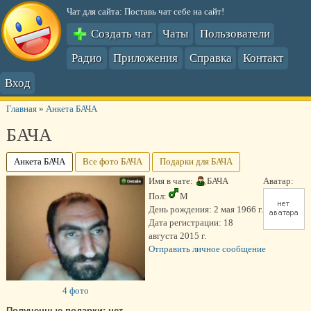
Чат для сайта: Поставь чат себе на сайт!
Создать чат
Чаты
Пользователи
Радио
Приложения
Справка
Контакт
Вход
Главная
»
Анкета БАЧА
БАЧА
Анкета БАЧА
Все фото БАЧА
Подарки для БАЧА
Имя в чате:
БАЧА
Аватар:
Пол:
М
День рождения:
2 мая 1966 г.
Дата регистрации:
18
августа 2015 г.
Отправить личное сообщение
4 фото
Полученные подарки: нет