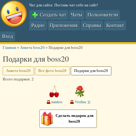
Чат для сайта: Поставь чат себе на сайт!
Создать чат
Чаты
Пользователи
Радио
Приложения
Справка
Контакт
Вход
Главная
»
Анкета boss20
»
Подарки для boss20
Подарки для boss20
Анкета boss20
Все фото boss20
Подарки для boss20
Всего подарков: 2
nataless
Vredina :))
Сделать подарок для
boss20