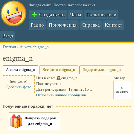
Чат для сайта: Поставь чат себе на сайт!
Создать чат
Чаты
Пользователи
Радио
Приложения
Справка
Контакт
Вход
Главная
»
Анкета enigma_n
enigma_n
Анкета enigma_n
Все фото enigma_n
Подарки для enigma_n
Имя в чате:
enigma_n
Аватар:
(нет фото)
Пол:
не указан
Добавить фото
Дата регистрации:
19 мая 2015 г.
Отправить личное сообщение
Полученные подарки: нет
Выбрать подарок
для enigma_n