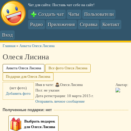
Чат для сайта: Поставь чат себе на сайт!
Создать чат
Чаты
Пользователи
Радио
Приложения
Справка
Контакт
Вход
Главная
»
Анкета Олеся Лисина
Олеся Лисина
Анкета Олеся Лисина
Все фото Олеся Лисина
Подарки для Олеся Лисина
Имя в чате:
Олеся Лисина
Аватар:
(нет фото)
Пол:
не указан
Добавить фото
Дата регистрации:
10 марта 2015 г.
Отправить личное сообщение
Полученные подарки: нет
Выбрать подарок
для Олеся Лисина