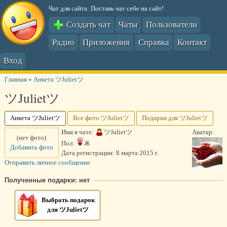
Чат для сайта: Поставь чат себе на сайт!
Создать чат
Чаты
Пользователи
Радио
Приложения
Справка
Контакт
Вход
Главная
»
Анкета ツJulietツ
ツJulietツ
Анкета ツJulietツ
Все фото ツJulietツ
Подарки для ツJulietツ
Имя в чате:
ツJulietツ
Аватар:
(нет фото)
Пол:
Ж
Добавить фото
Дата регистрации:
8 марта 2015 г.
Отправить личное сообщение
Полученные подарки: нет
Выбрать подарок
для ツJulietツ