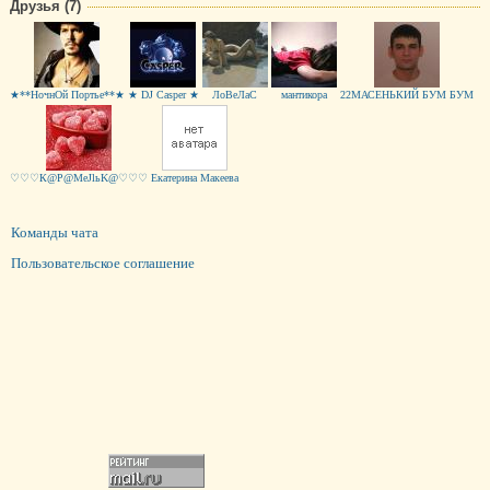
Друзья (7)
★**НочнОй Портье**★
★ DJ Casper ★
ЛоВеЛаС
мантикора
22МАСЕНЬКИЙ БУМ БУМ
♡♡♡К@Р@MeJlьK@♡♡♡
Екатерина Макеева
Команды чата
Пользовательское соглашение