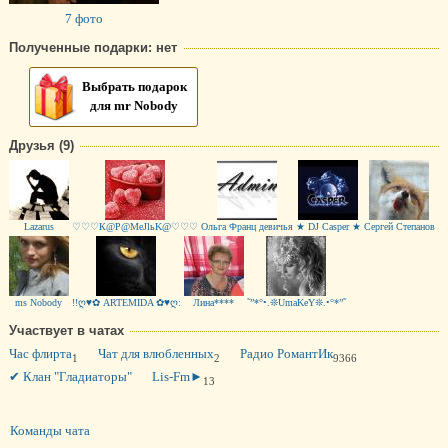
7 фото
Полученные подарки: нет
Выбрать подарок
для mr Nobody
Друзья (9)
Lazarus
♡♡♡К@Р@MeJlьK@♡♡♡
Ольга Франц девичья
★ DJ Casper ★
Сергей Степанов
ms Nobody
!!ღ♥✿ ARTEMIDA ✿♥ღ:
Лина****
˜”*°•.❊UmaKeY❊.•°*”˜
Участвует в чатах
Час флирта
Чат для влюбленных
Радио РомантИк
1
2
9366
✔ Клан "Гладиаторы"
Lis-Fm►
13
Команды чата