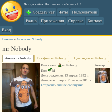
Чат для сайта: Поставь чат себе на сайт!
Создать чат
Чаты
Пользователи
Радио
Приложения
Справка
Контакт
Вход
Главная
»
Анкета mr Nobody
mr Nobody
Анкета mr Nobody
Все фото mr Nobody
Подарки для mr Nobody
Имя в чате:
mr Nobody
Аватар:
Пол:
М
День рождения:
13 апреля 1992 г.
Дата регистрации:
25 января 2015 г.
Отправить личное сообщение