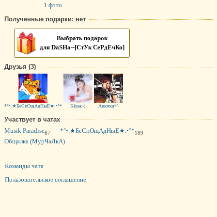
1 фото
Полученные подарки: нет
Выбрать подарок
для DaSHa--[СтУк СеРдЕчКо]
Друзья (3)
*°•.★БеСпОщАдНыЕ★.•°*
Kissa:-)
Анютка^^
Участвует в чатах
Musik Paradise
*°•.★БеСпОщАдНыЕ★.•°*
67
189
Общалка (МурЧаЛкА)
Команды чата
Пользовательское соглашение