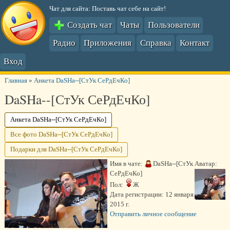
Чат для сайта: Поставь чат себе на сайт!
Создать чат
Чаты
Пользователи
Радио
Приложения
Справка
Контакт
Вход
Главная
»
Анкета DaSHa--[СтУк СеРдЕчКо]
DaSHa--[СтУк СеРдЕчКо]
Анкета DaSHa--[СтУк СеРдЕчКо]
Все фото DaSHa--[СтУк СеРдЕчКо]
Подарки для DaSHa--[СтУк СеРдЕчКо]
Имя в чате:
DaSHa--[СтУк
Аватар:
СеРдЕчКо]
Пол:
Ж
Дата регистрации:
12 января
2015 г.
Отправить личное сообщение