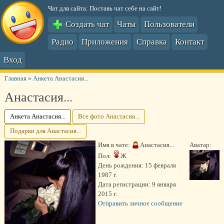
Чат для сайта: Поставь чат себе на сайт!
Создать чат
Чаты
Пользователи
Радио
Приложения
Справка
Контакт
Вход
Главная
»
Анкета Анастасия...
Анастасия...
Анкета Анастасия...
Все фото Анастасия...
Подарки для Анастасия...
Имя в чате:
Анастасия...
Аватар:
Пол:
Ж
День рождения:
15 февраля
1987 г.
Дата регистрации:
9 января
2015 г.
Отправить личное сообщение