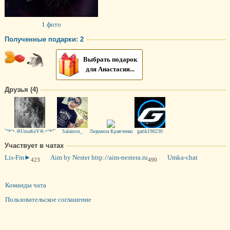
1 фото
Полученные подарки: 2
Выбрать подарок
для Анастасия...
Друзья (4)
˜”*°•.❊UmaKeY❊.•°*”˜
Salamon_
Людмила Кравченко
garik198230
Участвует в чатах
Lis-Fm►
Aim by Nester http://aim-nestera.ru
Umka-chat
423
490
Команды чата
Пользовательское соглашение