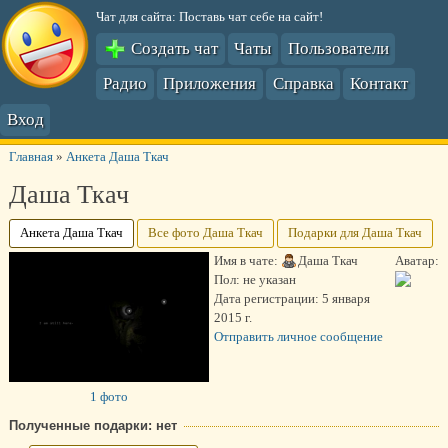
Чат для сайта: Поставь чат себе на сайт!
Создать чат
Чаты
Пользователи
Радио
Приложения
Справка
Контакт
Вход
Главная
»
Анкета Даша Ткач
Даша Ткач
Анкета Даша Ткач
Все фото Даша Ткач
Подарки для Даша Ткач
Имя в чате:
Даша Ткач
Аватар:
Пол:
не указан
Дата регистрации:
5 января
2015 г.
Отправить личное сообщение
1 фото
Полученные подарки: нет