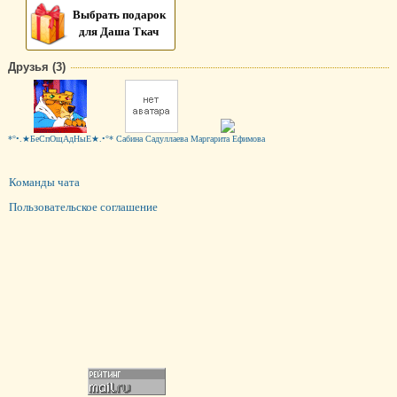
Выбрать подарок
для Даша Ткач
Друзья (3)
*°•.★БеСпОщАдНыЕ★.•°*
Сабина Садуллаева
Маргарита Ефимова
Команды чата
Пользовательское соглашение