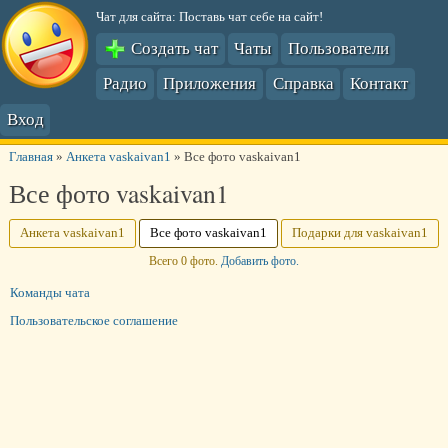
Чат для сайта: Поставь чат себе на сайт!
Создать чат
Чаты
Пользователи
Радио
Приложения
Справка
Контакт
Вход
Главная
»
Анкета vaskaivan1
»
Все фото vaskaivan1
Все фото vaskaivan1
Анкета vaskaivan1
Все фото vaskaivan1
Подарки для vaskaivan1
Всего 0 фото.
Добавить фото.
Команды чата
Пользовательское соглашение