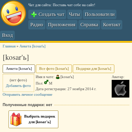
Чат для сайта: Поставь чат себе на сайт!
Создать чат
Чаты
Пользователи
Радио
Приложения
Справка
Контакт
Вход
Главная
»
Анкета [kosar'ь]
[kosar'ь]
Анкета [kosar'ь]
Все фото [kosar'ь]
Подарки для [kosar'ь]
Имя в чате:
[kosar'ь]
Аватар:
(нет фото)
Пол:
М
Добавить фото
Дата регистрации:
27 ноября 2014 г.
Отправить личное сообщение
Полученные подарки: нет
Выбрать подарок
для [kosar'ь]