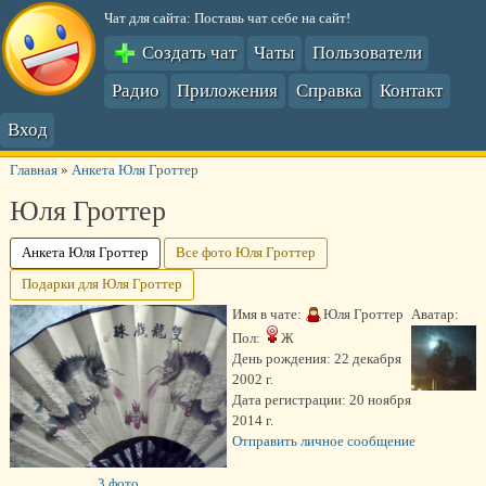
Чат для сайта: Поставь чат себе на сайт!
Создать чат
Чаты
Пользователи
Радио
Приложения
Справка
Контакт
Вход
Главная
»
Анкета Юля Гроттер
Юля Гроттер
Анкета Юля Гроттер
Все фото Юля Гроттер
Подарки для Юля Гроттер
Имя в чате:
Юля Гроттер
Аватар:
Пол:
Ж
День рождения:
22 декабря
2002 г.
Дата регистрации:
20 ноября
2014 г.
Отправить личное сообщение
3 фото