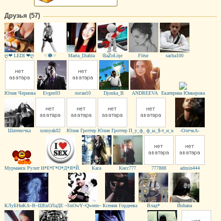
Друзья (57)
ღ❤ LEDI ❤ღ
☜❶☞
Marta_Diabla
ᎶaᏃoŁiŋe
Flёur
sacha100
Юлия Чернова
Evgen93
логан10
Djonka_B
ANDREEVA
Екатерина Юнкерова
Шатеночка
xomyak02
Юлия Гроттер
Юлия Гроттер
П_у_ф_ ф_ы_$-т_и_к
-ОлечкА-
Мурманск Рулит
Н*Е*Г*О*Д*Я*Й.
Каса
Кисс777
777888
admin444
КЛуБНиКА~В~ШЕкОЛаДЕ
~SnOwY~Qween~
Ксения Гордеева
Влад*
Йоhana