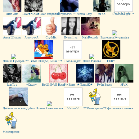
Лиза Лис
Love♥Nicka♥Love
Упоротый грибочеГ^^ Люлю Юру
#FоX
Ứзбẳлốвẳңңẳя ™
Анна Шилова
AнюточкA
Cry-Mix
Evansiliya
NaikRecords
Екатерина Журавлёва
Данила Гумиров
*°•.★БеСпОщАдНыЕ★.•°*
Эмо-в-кедах
Даша Рылова
FURY
IvanTs-s
_*Crazy*_
ВυШнЁ√оЕ НaстР☼Ениe
★NatusiK★
Руби Браун
#FoX
Дибилистический Дибил
Полина Соколовская
^^alina^^
**Менестрелия**
фиолетовый мишка
Менестрелия