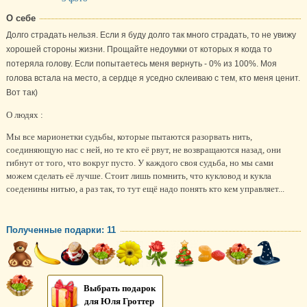
О себе
Долго страдать нельзя. Если я буду долго так много страдать, то не увижу
хорошей стороны жизни. Прощайте недоумки от которых я когда то
потеряла голову. Если попытаетесь меня вернуть - 0% из 100%. Моя
голова встала на место, а сердце я уседно склеиваю с тем, кто меня ценит.
Вот так)
О людях :
Мы все марионетки судьбы, которые пытаются разорвать нить,
соединяющую нас с ней, но те кто её рвут, не возвращаются назад, они
гибнут от того, что вокруг пусто. У каждого своя судьба, но мы сами
можем сделать её лучше. Стоит лишь помнить, что кукловод и кукла
соеденины нитью, а раз так, то тут ещё надо понять кто кем управляет...
Полученные подарки: 11
Выбрать подарок
для Юля Гроттер