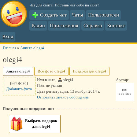
Чат для сайта: Поставь чат себе на сайт!
Создать чат
Чаты
Пользователи
Радио
Приложения
Справка
Контакт
Вход
Главная
»
Анкета olegi4
olegi4
Анкета olegi4
Все фото olegi4
Подарки для olegi4
Имя в чате:
olegi4
Аватар:
(нет фото)
Пол:
не указан
Добавить фото
Дата регистрации:
13 ноября 2014 г.
Отправить личное сообщение
Полученные подарки: нет
Выбрать подарок
для olegi4