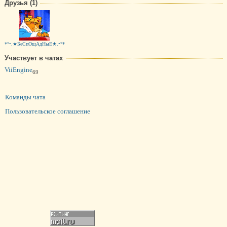
Друзья (1)
*°•.★БеСпОщАдНыЕ★.•°*
Участвует в чатах
ViiEngine
69
Команды чата
Пользовательское соглашение