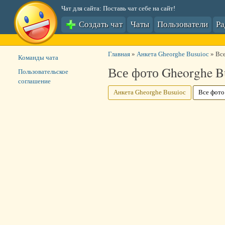
Чат для сайта: Поставь чат себе на сайт!
Создать чат
Чаты
Пользователи
Р
Главная
»
Анкета Gheorghe Busuioc
»
Все
Команды чата
Все фото Gheorghe B
Пользовательское
соглашение
Анкета Gheorghe Busuioc
Все фото