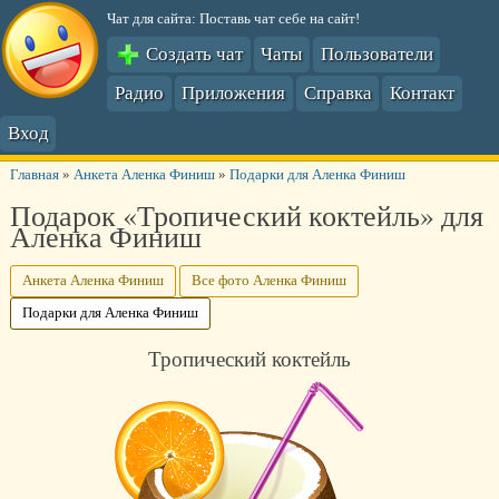
Чат для сайта: Поставь чат себе на сайт!
Создать чат
Чаты
Пользователи
Радио
Приложения
Справка
Контакт
Вход
Главная
»
Анкета Аленка Финиш
»
Подарки для Аленка Финиш
Подарок «Тропический коктейль» для
Аленка Финиш
Анкета Аленка Финиш
Все фото Аленка Финиш
Подарки для Аленка Финиш
Тропический коктейль