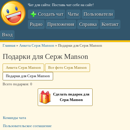
Чат для сайта: Поставь чат себе на сайт!
Создать чат
Чаты
Пользователи
Радио
Приложения
Справка
Контакт
Вход
Главная
»
Анкета Серж Manson
»
Подарки для Серж Manson
Подарки для Серж Manson
Анкета Серж Manson
Все фото Серж Manson
Подарки для Серж Manson
Всего подарков: 0
Сделать подарок для
Серж Manson
Команды чата
Пользовательское соглашение