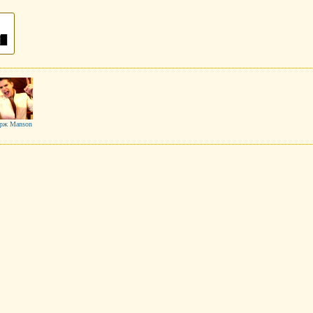
▓█
рж Manson