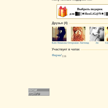
Выбрать подарок
для █▓▒★HooLiG@N★▒
Друзья (4)
Катя Ненахова
Осторожно Листопад
Эн
Се
Участвует в чатах
Фирма!
116