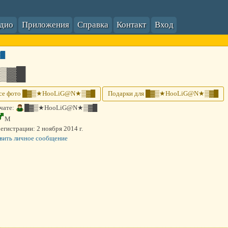
адио
Приложения
Справка
Контакт
Вход
▓█
▒▓█
се фото █▓▒★HooLiG@N★▒▓█
Подарки для █▓▒★HooLiG@N★▒▓█
чате:
█▓▒★HooLiG@N★▒▓█
М
регистрации:
2 ноября 2014 г.
вить личное сообщение