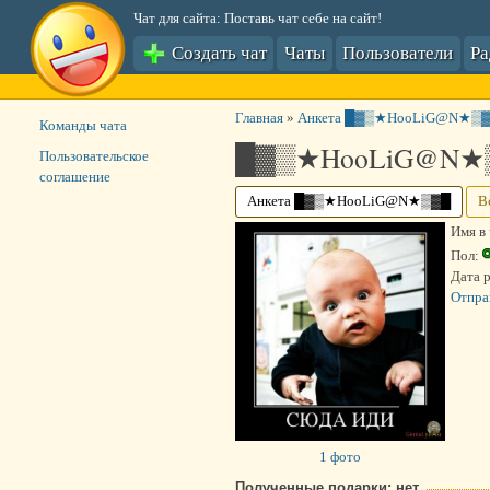
Чат для сайта: Поставь чат себе на сайт!
Создать чат
Чаты
Пользователи
Р
Главная
»
Анкета █▓▒★HooLiG@N★▒
Команды чата
█▓▒★HooLiG@N★
Пользовательское
соглашение
Анкета █▓▒★HooLiG@N★▒▓█
В
Имя в 
Пол:
Дата 
Отпра
1 фото
Полученные подарки: нет