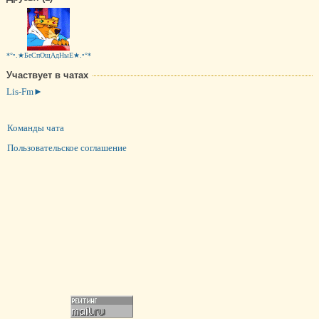
*°•.★БеСпОщАдНыЕ★.•°*
Участвует в чатах
Lis-Fm►
Команды чата
Пользовательское соглашение