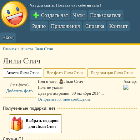
Чат для сайта: Поставь чат себе на сайт!
Создать чат
Чаты
Пользователи
Радио
Приложения
Справка
Контакт
Вход
Главная
»
Анкета Лили Стич
Лили Стич
Анкета Лили Стич
Все фото Лили Стич
Подарки для Лили Стич
Имя в чате:
Лили Стич
Аватар:
(нет фото)
Пол:
не указан
Добавить фото
Дата регистрации:
30 октября 2014 г.
Отправить личное сообщение
Полученные подарки: нет
Выбрать подарок
для Лили Стич
Друзья (1)