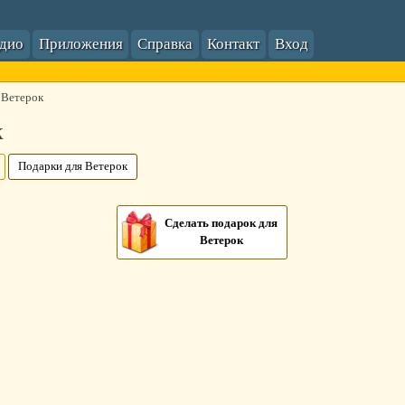
адио
Приложения
Справка
Контакт
Вход
 Ветерок
к
Подарки для Ветерок
Сделать подарок для
Ветерок