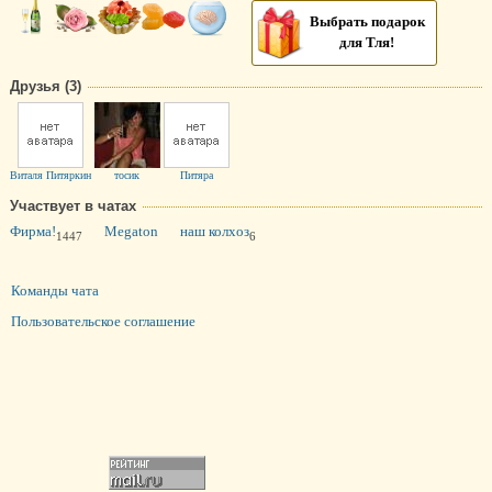
Выбрать подарок
для Тля!
Друзья (3)
Виталя Питяркин
тосик
Питяра
Участвует в чатах
Фирма!
Megaton
наш колхоз
1447
6
Команды чата
Пользовательское соглашение