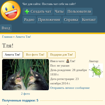
Чат для сайта: Поставь чат себе на сайт!
Создать чат
Чаты
Пользователи
Радио
Приложения
Справка
Контакт
Вход
Главная
»
Анкета Тля!
Тля!
Анкета Тля!
Все фото Тля!
Подарки для Тля!
Имя в чате:
Тля!
Аватар:
Пол:
не указан
День рождения:
28 декабря
1930 г.
Дата регистрации:
23
октября 2014 г.
Отправить личное сообщение
2 фото
Полученные подарки: 5