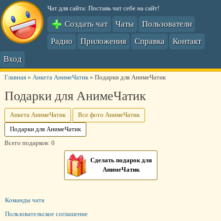
Чат для сайта: Поставь чат себе на сайт!
Создать чат
Чаты
Пользователи
Радио
Приложения
Справка
Контакт
Вход
Главная
»
Анкета АнимеЧатик
»
Подарки для АнимеЧатик
Подарки для АнимеЧатик
Анкета АнимеЧатик
Все фото АнимеЧатик
Подарки для АнимеЧатик
Всего подарков: 0
Сделать подарок для
АнимеЧатик
Команды чата
Пользовательское соглашение