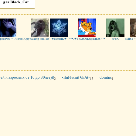
для Black_Cat
грибочеГ^^ Люлю Юру
talking tom kat
★NatusiK★
*°•.★БеСпОщАдНыЕ★.•°*
#FoX
(MiSs ^
ей и взрослых от 10 до 30лет)))
•НяFFный €hAt•
domins
2
15
1