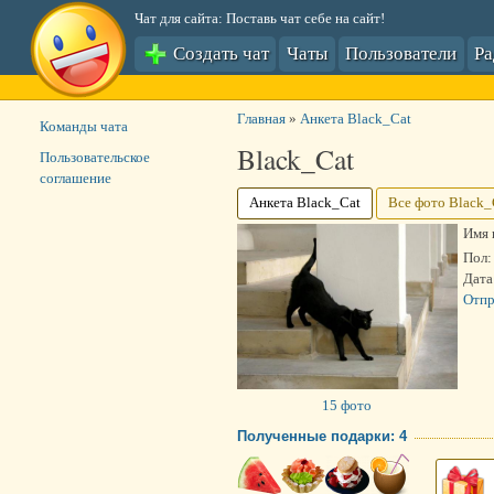
Чат для сайта: Поставь чат себе на сайт!
Создать чат
Чаты
Пользователи
Р
Главная
»
Анкета Black_Cat
Команды чата
Black_Cat
Пользовательское
соглашение
Анкета Black_Cat
Все фото Black_
Имя 
Пол:
Дата
Отпр
15 фото
Полученные подарки: 4