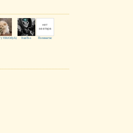
^) ViKtOrIyA)
IvanTs-s
Полинастас