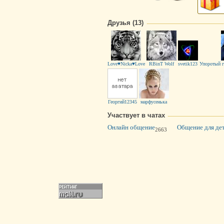
Друзья (13)
Love♥Nicka♥Love
RBinT Wolf
svetik123
Упоротый 
Георгий12345
марфусенька
Участвует в чатах
Oнлайн общение
Общение для дет
2663