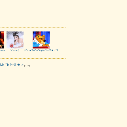
дева.
Kissa:-)
*°•.★БеСпОщАдНыЕ★.•°*
Ые ПаРнИ ★☞
1571