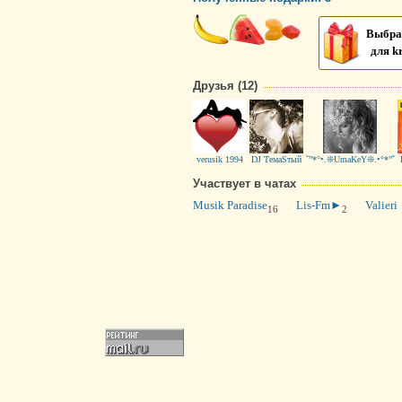
Выбра
для k
Друзья (12)
verusik 1994
DJ ТемаSтый
˜”*°•.❊UmaKeY❊.•°*”˜
Участвует в чатах
Musik Paradise
Lis-Fm►
Valieri
16
2