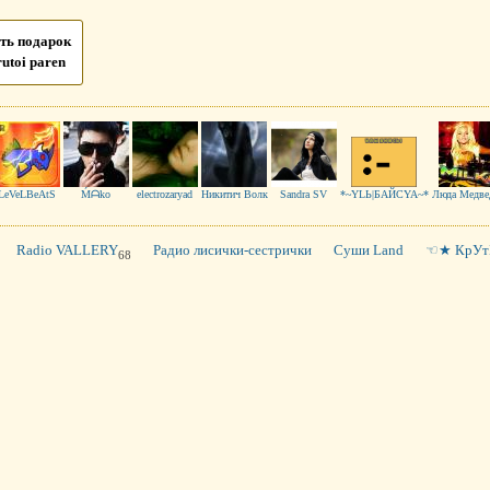
ть подарок
rutoi paren
LeVeLBeAtS
Ḿᗩko
electrozaryad
Никитич Волк
Sandra SV
*~YLЬ|БAЙСYA~*
Люда Медве
Radio VALLERY
Радио лисички-сестрички
Суши Land
☜★ КрУт
68