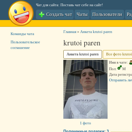
Чат для сайта: Поставь чат себе на сайт!
Создать чат
Чаты
Пользователи
Р
Главная
»
Анкета krutoi paren
Команды чата
krutoi paren
Пользовательское
соглашение
Анкета krutoi paren
Все фото krutoi
Имя в чате:
Пол:
М
Дата регистр
Отправить ли
1 фото
Полученные подарки: 3