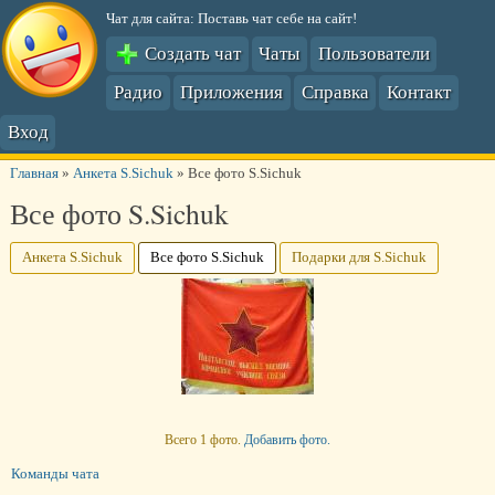
Чат для сайта: Поставь чат себе на сайт!
Создать чат
Чаты
Пользователи
Радио
Приложения
Справка
Контакт
Вход
Главная
»
Анкета S.Sichuk
»
Все фото S.Sichuk
Все фото S.Sichuk
Анкета S.Sichuk
Все фото S.Sichuk
Подарки для S.Sichuk
Всего 1 фото.
Добавить фото.
Команды чата