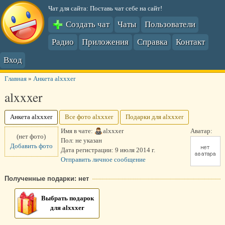
Чат для сайта: Поставь чат себе на сайт!
Создать чат
Чаты
Пользователи
Радио
Приложения
Справка
Контакт
Вход
Главная
»
Анкета alxxxer
alxxxer
Анкета alxxxer
Все фото alxxxer
Подарки для alxxxer
Имя в чате:
alxxxer
Аватар:
(нет фото)
Пол:
не указан
Добавить фото
Дата регистрации:
9 июля 2014 г.
Отправить личное сообщение
Полученные подарки: нет
Выбрать подарок
для alxxxer