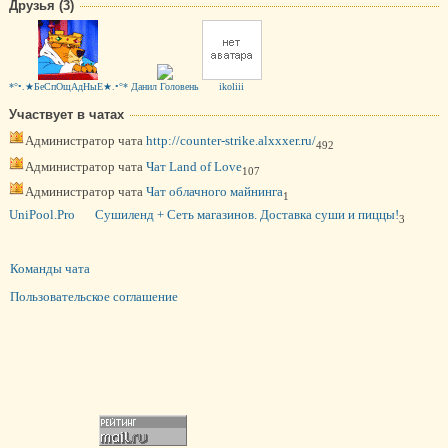
Друзья (3)
*°•.★БеСпОщАдНыЕ★.•°*
Данил Головень
ikoliii
Участвует в чатах
Администратор чата
http://counter-strike.alxxxer.ru/
492
Администратор чата
Чат Land of Love
107
Администратор чата
Чат облачного майнинга
1
UniPool.Pro
Сушиленд + Сеть магазинов. Доставка суши и пиццы!
3
Команды чата
Пользовательское соглашение